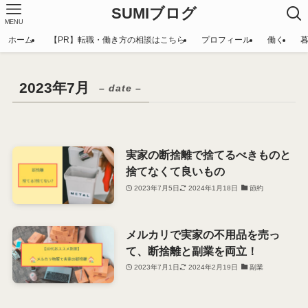
SUMIブログ
MENU
ホーム
【PR】転職・働き方の相談はこちら
プロフィール
働く
2023年7月
– date –
実家の断捨離で捨てるべきものと
捨てなくて良いもの
2023年7月5日
2024年1月18日
節約
メルカリで実家の不用品を売っ
て、断捨離と副業を両立！
2023年7月1日
2024年2月19日
副業