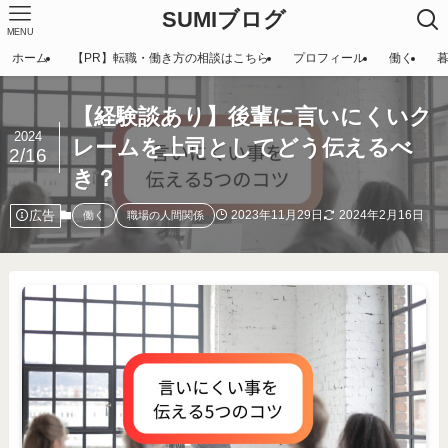
SUMIブログ
MENU
ホーム
【PR】転職・働き方の相談はこちら
プロフィール
働く
【経験談あり】後輩に言いにくいク
2024
レームを上司としてどう伝えるべ
2/16
き？
広告
2023年11月29日
2024年2月16日
働く
職場の人間関係