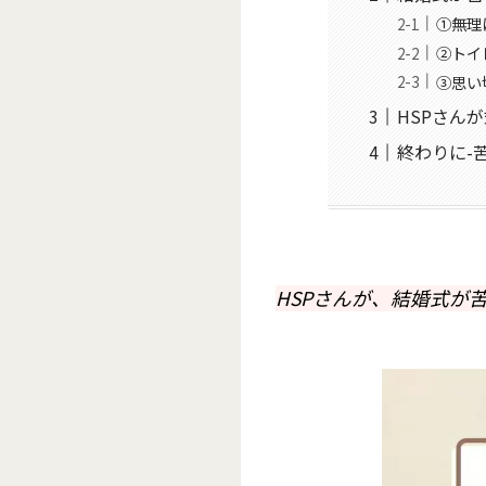
①無理
②トイ
③思い
HSPさん
終わりに-
HSPさんが、結婚式が