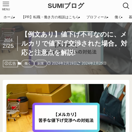
SUMIブログ
MENU
ホーム
【PR】転職・働き方の相談はこちら
プロフィール
働く
【例文あり】値下げ不可なのに、メ
2024
ルカリで値下げ交渉された場合。対
2/25
応と注意点を解説!
広告
2024年2月19日
2024年2月25日
働く
副業