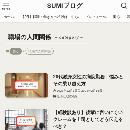
SUMIブログ
MENU
ホーム
【PR】転職・働き方の相談はこちら
プロフィール
働く
職場の人間関係
– category –
働く
職場の人間関係
20代独身女性の病院勤務、悩みと
その乗り越え方
2023年12月1日
2024年2月16日
職場の人間関係
【経験談あり】後輩に言いにくい
クレームを上司としてどう伝える
べき？